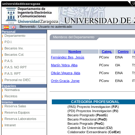
U
Bienvenido : Usuario no autenticado
Personal
Departamento
Miembros del Departamento
P.D.I.
Becarios Inv.
Nombre
Categ.
Centro
Becarios Col.
Fernández Bes, Jesús
PConv
EINA
T
P.A.S.
Martín Yebra, Alba
PConv
I3A
T
P.A.S. NO RPT
Oliván Viguera, Aida
PConv
EINA
T
P.A.S. RPT
Personal no DIEC
Ortín Gracia, Jorge
PConv
EINA
IT
Espacios
Normativa
Recintos
CATEGORÍA PROFESIONAL
Interno
Reserva Salas
(PAS) Proyecto Investigacion (
P.P.
)
(PDI) Proyectos Investigacion (
P.I
)
Reserva Equipos
Becario Postgrado (
PostG
)
Reserva Laboratorios
Becario Predoctoral (
PreD
)
Becario Pregrado (
PreG
)
Intranet
Catedrát. De Universidad (
CU
)
Colaborador Extraordinario (
ColExt
)