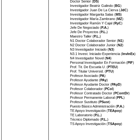
Doctor Senior (
DS
)
Investigador Beatriz Galindo (
BG
)
Investigador Juan De La Cierva (
JdC
)
Investigador Margarita Salas (
MS
)
Investigador María Zambrano (
MZ
)
Investigador Ramón Y Cajal (
RyC
)
Jefe De Negociado (
P.A.
)
Jefe De Proyectos (
P.L.
)
Maestro Taller (
P.L.
)
N1 Doctor Colaborador Senior (
N1
)
N2 Doctor Colaborador Junior (
N2
)
N3 Investigador Iniciado (
N3
)
N3.1 Invest. Iniciado-Experiencia (
InvInEx
)
N4 Investigador Novel (
N4
)
Personal Investigador En Formación (
PIF
)
Prof. Tit. De Escuela U. (
PTEU
)
Prof. Titular Universid. (
PTU
)
Profesor Asociado (
PA
)
Profesor Ayudante (
PAy
)
Profesor Ayudante Doctor (
PAyD
)
Profesor Colaborador (
PCol
)
Profesor Contratado Doctor (
PContDr
)
Profesor Permanente Laboral (
PPL
)
Profesor Sustituto (
PSust
)
Puesto Básico Administración (
P.A.
)
TE Apoyo Investigación (
TEApoy
)
TE Laboratorio (
P.L.
)
Técnico Diplomado (
P.L.
)
TS Apoyo Investigación (
TSApoy
)