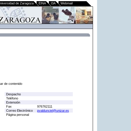
niversidad de Zaragoza
EINA
I3A
Webmail
nar de contenido
Despacho
Teléfono
Extensión
Fax
976762111
Correo Electrónico
pvaldunciel@unizar.es
Página personal