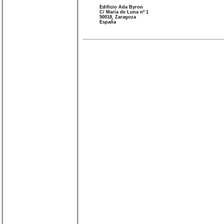
Edificio Ada Byron
C/ María de Luna nº 1
50018, Zaragoza
España