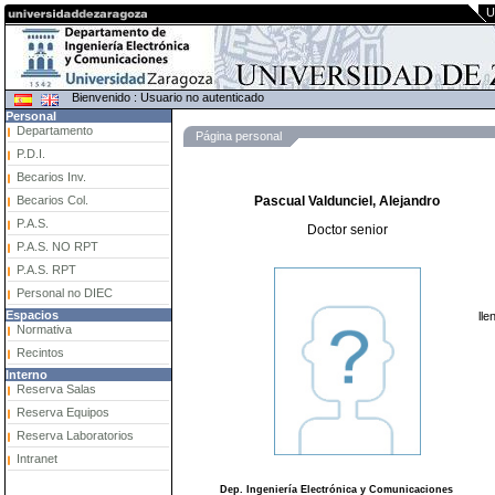
U
Bienvenido : Usuario no autenticado
Personal
Departamento
Página personal
P.D.I.
Becarios Inv.
Becarios Col.
Pascual Valdunciel, Alejandro
P.A.S.
Doctor senior
P.A.S. NO RPT
P.A.S. RPT
Personal no DIEC
Espacios
lle
Normativa
Recintos
Interno
Reserva Salas
Reserva Equipos
Reserva Laboratorios
Intranet
Dep. Ingeniería Electrónica y Comunicaciones