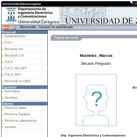
U
Bienvenido : Usuario no autenticado
Personal
Departamento
Página personal
P.D.I.
Becarios Inv.
Becarios Col.
Mustieles , Marcos
P.A.S.
Becario Pregrado
P.A.S. NO RPT
P.A.S. RPT
Personal no DIEC
Espacios
lle
Normativa
Recintos
Interno
Reserva Salas
Reserva Equipos
Reserva Laboratorios
Intranet
Dep. Ingeniería Electrónica y Comunicaciones