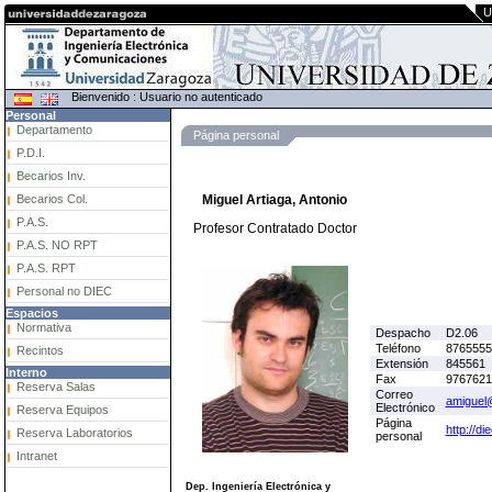
U
Bienvenido : Usuario no autenticado
Personal
Departamento
Página personal
P.D.I.
Becarios Inv.
Becarios Col.
Miguel Artiaga, Antonio
P.A.S.
Profesor Contratado Doctor
P.A.S. NO RPT
P.A.S. RPT
Personal no DIEC
Espacios
Normativa
Despacho
D2.06
Teléfono
8765555
Recintos
Extensión
845561
Interno
Fax
9767621
Reserva Salas
Correo
amiguel
Electrónico
Reserva Equipos
Página
http://d
Reserva Laboratorios
personal
Intranet
Dep. Ingeniería Electrónica y