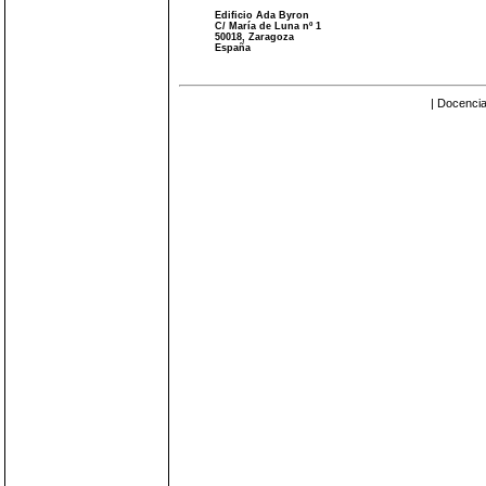
Edificio Ada Byron
C/ María de Luna nº 1
50018, Zaragoza
España
| Docencia