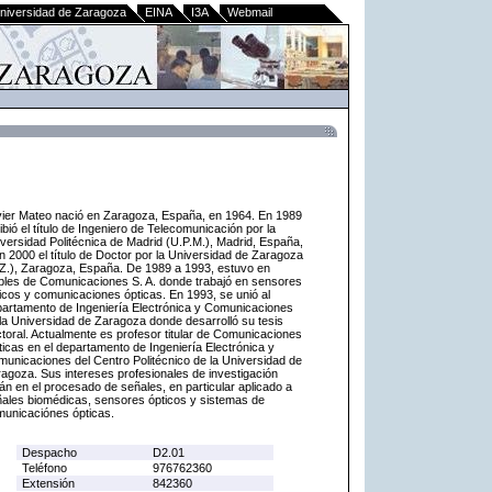
niversidad de Zaragoza
EINA
I3A
Webmail
ier Mateo nació en Zaragoza, España, en 1964. En 1989
ibió el título de Ingeniero de Telecomunicación por la
versidad Politécnica de Madrid (U.P.M.), Madrid, España,
n 2000 el título de Doctor por la Universidad de Zaragoza
Z.), Zaragoza, España. De 1989 a 1993, estuvo en
les de Comunicaciones S. A. donde trabajó en sensores
icos y comunicaciones ópticas. En 1993, se unió al
artamento de Ingeniería Electrónica y Comunicaciones
la Universidad de Zaragoza donde desarrolló su tesis
toral. Actualmente es profesor titular de Comunicaciones
icas en el departamento de Ingeniería Electrónica y
unicaciones del Centro Politécnico de la Universidad de
agoza. Sus intereses profesionales de investigación
án en el procesado de señales, en particular aplicado a
ales biomédicas, sensores ópticos y sistemas de
unicaciónes ópticas.
Despacho
D2.01
Teléfono
976762360
Extensión
842360