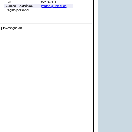
Fax
976762111
Correo Electrónico
jmateo@unizar.es
Página personal
 | Investigación |