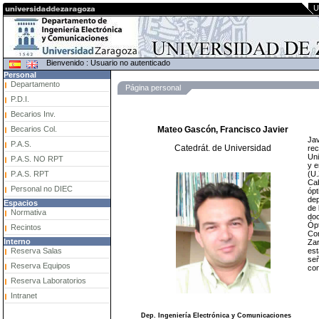
U
Bienvenido : Usuario no autenticado
Personal
Departamento
Página personal
P.D.I.
Becarios Inv.
Becarios Col.
Mateo Gascón, Francisco Javier
Jav
P.A.S.
Catedrát. de Universidad
rec
Uni
P.A.S. NO RPT
y e
(U.
P.A.S. RPT
Cab
Personal no DIEC
ópt
dep
Espacios
de 
Normativa
doc
Ópt
Recintos
Com
Interno
Zar
est
Reserva Salas
señ
Reserva Equipos
com
Reserva Laboratorios
Intranet
Dep. Ingeniería Electrónica y Comunicaciones