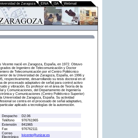
niversidad de Zaragoza
EINA
I3A
Webmail
s Vicente nació en Zaragoza, España, en 1972. Obtuvo
 grados de Ingeniero de Telecomunicación y Doctor
eniero de Telecomunicación por el Centro Politécnico
erior de la Universidad de Zaragoza, España, en 1996 y
5, respectivamente, desarrollando su tesis doctoral en el
a de procesado adaptativo de señal para control activo
ruido y vibración. Es profesor en el área de Teoría de la
al y Comunicaciones, del Departamento de Ingeniería
ctrónica y Comunicaciones (Centro Politécnico Superior)
la Universidad de Zaragoza, España. Su actividad
fesional se centra en el procesado de señal adaptativo,
particular aplicado a tecnologías de la automoción.
Despacho
D2.06
Teléfono
976761965
Extensión
841965
Fax
976762111
Correo
lvicente@unizar.es
Electrónico