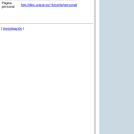
Página
http://diec.unizar.es/~lvicente/personal/
personal
 |
Investigación
|