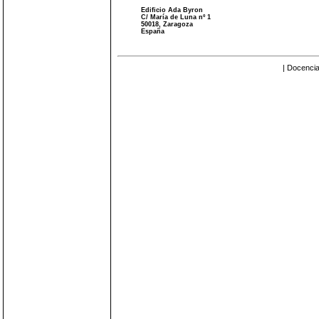
Edificio Ada Byron
C/ María de Luna nº 1
50018, Zaragoza
España
| Docencia