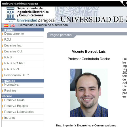
U
Bienvenido : Usuario no autenticado
Personal
Departamento
Página personal
P.D.I.
Becarios Inv.
Becarios Col.
Vicente Borruel, Luis
P.A.S.
Profesor Contratado Doctor
Lui
los
P.A.S. NO RPT
Ing
Sup
P.A.S. RPT
200
Personal no DIEC
tem
de 
Espacios
Señ
Normativa
Ele
de 
Recintos
pro
Interno
en 
Reserva Salas
Reserva Equipos
Reserva Laboratorios
Intranet
Dep. Ingeniería Electrónica y Comunicaciones