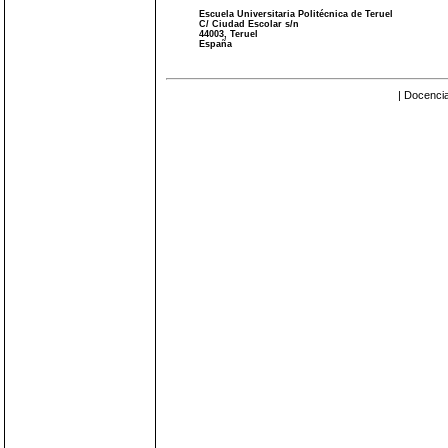
Escuela Universitaria Politécnica de Teruel
C/ Ciudad Escolar s/n
44003, Teruel
España
| Docencia