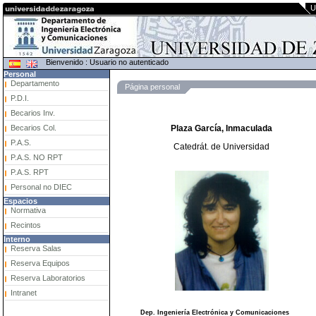
U
Bienvenido : Usuario no autenticado
Personal
Departamento
Página personal
P.D.I.
Becarios Inv.
Becarios Col.
Plaza García, Inmaculada
P.A.S.
Catedrát. de Universidad
P.A.S. NO RPT
P.A.S. RPT
Personal no DIEC
Espacios
Normativa
Recintos
Interno
Reserva Salas
Reserva Equipos
Reserva Laboratorios
Intranet
Dep. Ingeniería Electrónica y Comunicaciones