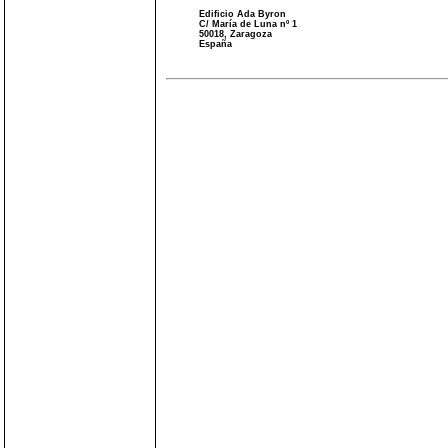
Edificio Ada Byron
C/ María de Luna nº 1
50018, Zaragoza
España