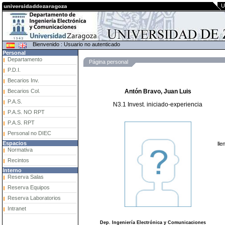
U
Bienvenido : Usuario no autenticado
Personal
Departamento
Página personal
P.D.I.
Becarios Inv.
Becarios Col.
Antón Bravo, Juan Luis
P.A.S.
N3.1 Invest. iniciado-experiencia
P.A.S. NO RPT
P.A.S. RPT
Personal no DIEC
Espacios
lle
Normativa
Recintos
Interno
Reserva Salas
Reserva Equipos
Reserva Laboratorios
Intranet
Dep. Ingeniería Electrónica y Comunicaciones