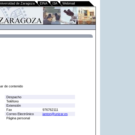
niversidad de Zaragoza
EINA
I3A
Webmail
nar de contenido
Despacho
Teléfono
Extensión
Fax
976762111
Correo Electrónico
janton@unizar.es
Página personal