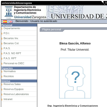
U
Bienvenido : Usuario no autenticado
Personal
Departamento
Página personal
P.D.I.
Becarios Inv.
Becarios Col.
Blesa Gascón, Alfonso
P.A.S.
Prof. Titular Universid.
P.A.S. NO RPT
P.A.S. RPT
Personal no DIEC
Espacios
Normativa
Recintos
Interno
Reserva Salas
Reserva Equipos
Reserva Laboratorios
Intranet
Dep. Ingeniería Electrónica y Comunicaciones