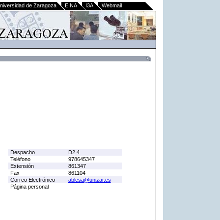
niversidad de Zaragoza
EINA
I3A
Webmail
Despacho
D2.4
Teléfono
978645347
Extensión
861347
Fax
861104
Correo Electrónico
ablesa@unizar.es
Página personal