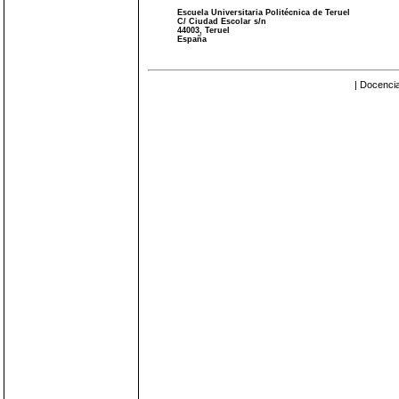
Escuela Universitaria Politécnica de Teruel
C/ Ciudad Escolar s/n
44003, Teruel
España
| Docencia