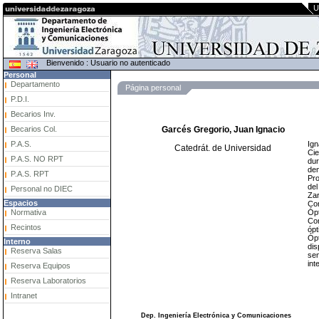
U
Bienvenido : Usuario no autenticado
Personal
Departamento
Página personal
P.D.I.
Becarios Inv.
Becarios Col.
Garcés Gregorio, Juan Ignacio
Ign
P.A.S.
Catedrát. de Universidad
Cie
P.A.S. NO RPT
dur
den
P.A.S. RPT
Pro
del
Personal no DIEC
Zar
Espacios
Com
Ópt
Normativa
Com
Recintos
ópt
Ópt
Interno
dis
Reserva Salas
sen
int
Reserva Equipos
Reserva Laboratorios
Intranet
Dep. Ingeniería Electrónica y Comunicaciones