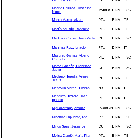
Lucía Gil, Óscar
CU
EINA
TE
Madrid Chirinos, Josseline
InvInEx
EINA
TSC
Nicole
Marco Marco, Álvaro
PTU
EINA
TE
Martín del Brío, Bonifacio
PTU
EINA
TE
Martínez Cortés, Juan Pablo
CU
EINA
TSC
Martínez Ruiz, Ignacio
PTU
EINA
IT
Masgrau Gómez, Alberto
P.L.
EINA
TSC
Carmelo
Mateo Gascón, Francisco
CU
EINA
TSC
Javier
Mediano Heredia, Arturo
CU
EINA
TE
Jesús
Mehavilla Martín , Lorena
N3
EINA
IT
Mendieta Herrero, José
P.L.
EINA
IT
Ignacio
Miguel Artiaga, Antonio
PContDr
EINA
TSC
Mincholé Lapuente, Ana
PPL
EINA
TSC
Mingo Sanz, Jesús de
CU
EINA
TSC
Molina Gaudó, María Pilar
PTU
EINA
TE