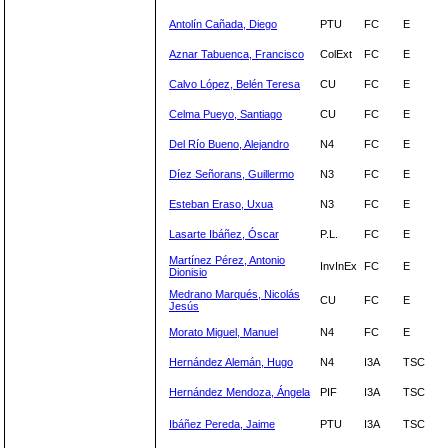
Antolín Cañada, Diego
PTU
FC
E
Aznar Tabuenca, Francisco
ColExt
FC
E
Calvo López, Belén Teresa
CU
FC
E
Celma Pueyo, Santiago
CU
FC
E
Del Río Bueno, Alejandro
N4
FC
E
Díez Señorans, Guillermo
N3
FC
E
Esteban Eraso, Uxua
N3
FC
E
Lasarte Ibáñez, Óscar
P.L.
FC
E
Martínez Pérez, Antonio
InvInEx
FC
E
Dionisio
Medrano Marqués, Nicolás
CU
FC
E
Jesús
Morato Miguel, Manuel
N4
FC
E
Hernández Alemán, Hugo
N4
I3A
TSC
Hernández Mendoza, Ángela
PIF
I3A
TSC
Ibáñez Pereda, Jaime
PTU
I3A
TSC