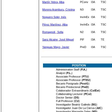
Martín Yebra, Alba
PConv
I3A
TSC
Moreno Aramburu, Cristina
N3
I3A
TSC
Noguero Soler, Inés
InvInEx
I3A
TSC
Pérez Martínez, Alba
InvInEx
I3A
TSC
Romagnoli , Sofia
N2
I3A
TSC
Sanz Alcaine, José Miguel
PIF
I3A
TE
Yanguas Mayo, Javier
PreD
I3A
TSC
POSITION
Administration Staff (
P.A.
)
Analyst (
P.L.
)
Associate Professor (
PTU
)
Associate Professor (
PTEU
)
Becario Postgrado (
PostG
)
Becario Predoctoral (
PreD
)
Colaborador Extraordinario (
ColExt
)
Collaborating Lecturer (
PCol
)
Doctor Senior (
DS
)
Full Professor (
CU
)
Investigador Beatriz Galindo (
BG
)
Investigador Juan De La Cierva (
JdC
)
Investigador Margarita Salas (
MS
)