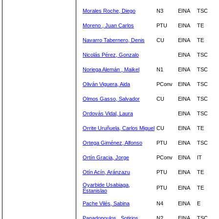
Morales Roche, Diego
N3
EINA
TSC
Moreno , Juan Carlos
PTU
EINA
TE
Navarro Tabernero, Denis
CU
EINA
TE
Nicolás Pérez, Gonzalo
EINA
TSC
Noriega Alemán , Maikel
N1
EINA
TSC
Oliván Viguera, Aida
PConv
EINA
TSC
Olmos Gasso, Salvador
CU
EINA
TSC
Ordovás Vidal, Laura
EINA
TSC
Orrite Uruñuela, Carlos Miguel
CU
EINA
TE
Ortega Giménez, Alfonso
PTU
EINA
TSC
Ortín Gracia, Jorge
PConv
EINA
IT
Otín Acín, Aránzazu
PTU
EINA
TE
Oyarbide Usabiaga,
PTU
EINA
TE
Estanislao
Pache Vilés, Sabina
N4
EINA
E
Papadopoulos , Sotirios
N2
EINA
TSC