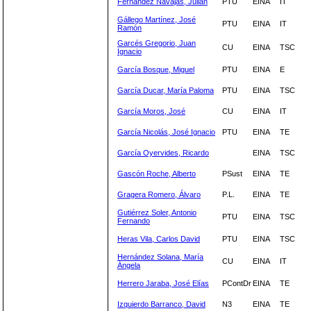
Fernández Navajas, Julián
PTU
EINA
IT
Gállego Martínez, José
PTU
EINA
IT
Ramón
Garcés Gregorio, Juan
CU
EINA
TSC
Ignacio
García Bosque, Miguel
PTU
EINA
E
García Ducar, María Paloma
PTU
EINA
TSC
García Moros, José
CU
EINA
IT
García Nicolás, José Ignacio
PTU
EINA
TE
García Oyervides, Ricardo
EINA
TSC
Gascón Roche, Alberto
PSust
EINA
TE
Gragera Romero, Álvaro
P.L.
EINA
TE
Gutiérrez Soler, Antonio
PTU
EINA
TSC
Fernando
Heras Vila, Carlos David
PTU
EINA
TSC
Hernández Solana, María
CU
EINA
IT
Ángela
Herrero Jaraba, José Elías
PContDr
EINA
TE
Izquierdo Barranco, David
N3
EINA
TE