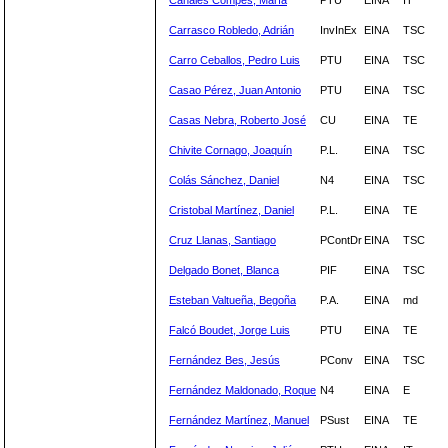
Canales Compés, María
PTU
EINA
IT
Carrasco Robledo, Adrián
InvInEx
EINA
TSC
Carro Ceballos, Pedro Luis
PTU
EINA
TSC
Casao Pérez, Juan Antonio
PTU
EINA
TSC
Casas Nebra, Roberto José
CU
EINA
TE
Chivite Cornago, Joaquín
P.L.
EINA
TSC
Colás Sánchez, Daniel
N4
EINA
TSC
Cristobal Martínez, Daniel
P.L.
EINA
TE
Cruz Llanas, Santiago
PContDr
EINA
TSC
Delgado Bonet, Blanca
PIF
EINA
TSC
Esteban Valtueña, Begoña
P.A.
EINA
md
Falcó Boudet, Jorge Luis
PTU
EINA
TE
Fernández Bes, Jesús
PConv
EINA
TSC
Fernández Maldonado, Roque
N4
EINA
E
Fernández Martínez, Manuel
PSust
EINA
TE