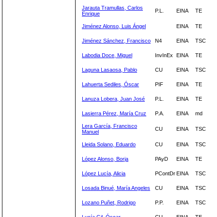
Jarauta Tramullas, Carlos
P.L.
EINA
TE
Enrique
Jiménez Alonso, Luis Ángel
EINA
TE
Jiménez Sánchez, Francisco
N4
EINA
TSC
Labodia Doce, Miguel
InvInEx
EINA
TE
Laguna Lasaosa, Pablo
CU
EINA
TSC
Lahuerta Sediles, Óscar
PIF
EINA
TE
Lanuza Lobera, Juan José
P.L.
EINA
TE
Lasierra Pérez, María Cruz
P.A.
EINA
md
Lera García, Francisco
CU
EINA
TSC
Manuel
Lleida Solano, Eduardo
CU
EINA
TSC
López Alonso, Borja
PAyD
EINA
TE
López Lucía, Alicia
PContDr
EINA
TSC
Losada Binué, María Angeles
CU
EINA
TSC
Lozano Puñet, Rodrigo
P.P.
EINA
TSC