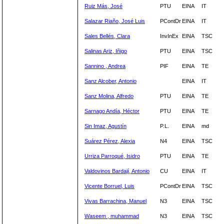
Ruiz Más, José
PTU
EINA
IT
Salazar Riaño, José Luis
PContDr
EINA
IT
Sales Bellés, Clara
InvInEx
EINA
TSC
Salinas Ariz, Iñigo
PTU
EINA
TSC
Sannino , Andrea
PIF
EINA
TE
Sanz Alcober, Antonio
EINA
IT
Sanz Molina, Alfredo
PTU
EINA
TE
Sarnago Andía, Héctor
PTU
EINA
TE
Sin Imaz, Agustín
P.L.
EINA
md
Suárez Pérez, Alexia
N4
EINA
TSC
Urriza Parroqué, Isidro
PTU
EINA
TE
Valdovinos Bardají, Antonio
CU
EINA
IT
Vicente Borruel, Luis
PContDr
EINA
TSC
Vivas Barrachina, Manuel
N3
EINA
TSC
Waseem , muhammad
N3
EINA
TSC