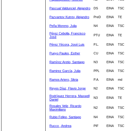
Pascual Valdunciel, Alejandro
DS
EINA
TSC
Pazvantov Kutrev, Alejandro
PreD
EINA
TE
Peña Moreno, Julia
N4
EINA
TSC
Pérez Cebolla, Francisco
PTU
EINA
TE
José
Pérez Yécora, José Luis
P.L.
EINA
TSC
Pueyo Paules, Esther
CU
EINA
TSC
Ramírez Aretio, Santiago
N3
EINA
TSC
Ramirez García, Julia
PPL
EINA
TSC
Ramos Artero, Silvia
P.A.
EINA
md
Reyes Díaz, Flavio Jorge
N2
EINA
TSC
Rodríguez Herrera, Maxwell
N3
EINA
TE
Daniel
Rosales Veliz, Ricardo
N2
EINA
TSC
Maximiliano
Rubio Felipo, Santiago
N4
EINA
TSC
Rucco , Andrea
PIF
EINA
TSC