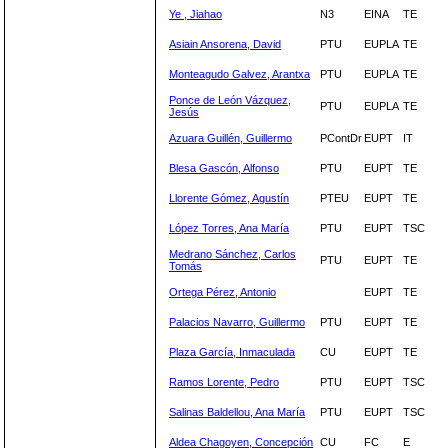
Ye , Jiahao
N3
EINA
TE
Asiain Ansorena, David
PTU
EUPLA
TE
Monteagudo Galvez, Arantxa
PTU
EUPLA
TE
Ponce de León Vázquez,
PTU
EUPLA
TE
Jesús
Azuara Guillén, Guillermo
PContDr
EUPT
IT
Blesa Gascón, Alfonso
PTU
EUPT
TE
Llorente Gómez, Agustín
PTEU
EUPT
TE
López Torres, Ana María
PTU
EUPT
TSC
Medrano Sánchez, Carlos
PTU
EUPT
TE
Tomás
Ortega Pérez, Antonio
EUPT
TE
Palacios Navarro, Guillermo
PTU
EUPT
TE
Plaza García, Inmaculada
CU
EUPT
TE
Ramos Lorente, Pedro
PTU
EUPT
TSC
Salinas Baldellou, Ana María
PTU
EUPT
TSC
Aldea Chagoyen, Concepción
CU
FC
E