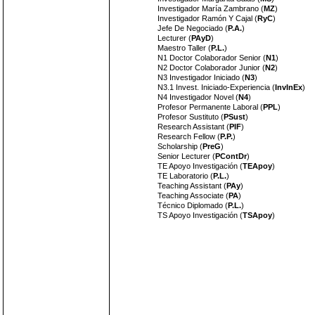
Investigador María Zambrano (
MZ
)
Investigador Ramón Y Cajal (
RyC
)
Jefe De Negociado (
P.A.
)
Lecturer (
PAyD
)
Maestro Taller (
P.L.
)
N1 Doctor Colaborador Senior (
N1
)
N2 Doctor Colaborador Junior (
N2
)
N3 Investigador Iniciado (
N3
)
N3.1 Invest. Iniciado-Experiencia (
InvInEx
)
N4 Investigador Novel (
N4
)
Profesor Permanente Laboral (
PPL
)
Profesor Sustituto (
PSust
)
Research Assistant (
PIF
)
Research Fellow (
P.P.
)
Scholarship (
PreG
)
Senior Lecturer (
PContDr
)
TE Apoyo Investigación (
TEApoy
)
TE Laboratorio (
P.L.
)
Teaching Assistant (
PAy
)
Teaching Associate (
PA
)
Técnico Diplomado (
P.L.
)
TS Apoyo Investigación (
TSApoy
)