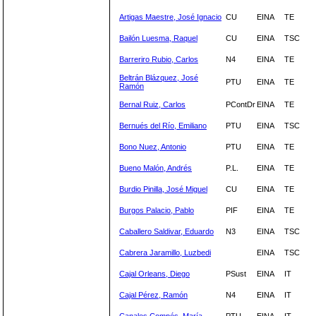
Artigas Maestre, José Ignacio
CU
EINA
TE
Bailón Luesma, Raquel
CU
EINA
TSC
Barreriro Rubio, Carlos
N4
EINA
TE
Beltrán Blázquez, José
PTU
EINA
TE
Ramón
Bernal Ruiz, Carlos
PContDr
EINA
TE
Bernués del Río, Emiliano
PTU
EINA
TSC
Bono Nuez, Antonio
PTU
EINA
TE
Bueno Malón, Andrés
P.L.
EINA
TE
Burdio Pinilla, José Miguel
CU
EINA
TE
Burgos Palacio, Pablo
PIF
EINA
TE
Caballero Saldivar, Eduardo
N3
EINA
TSC
Cabrera Jaramillo, Luzbedi
EINA
TSC
Cajal Orleans, Diego
PSust
EINA
IT
Cajal Pérez, Ramón
N4
EINA
IT