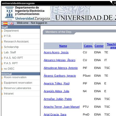
U
Welcome : Not logged in
Staff
Department
Members of the Dep.
P.T.R.
Research Assistant.
Teach
Name
Categ.
Center
Scholarship
area
Lab. Staff
Acero Acero, Jesús
CU
EINA
TE
P.A.S. NO RPT
Alesanco Iglesias, Álvaro
CU
EINA
IT
P.A.S. RPT
Almudevar Atienza, Antonio
PIF
EINA
TSC
no DIEC
Internal
Álvarez Gariburo, Ignacio
PSust
EINA
TE
Room reservation
Equipment reservation
Aparicio Téllez, Raúl
PIF
EINA
E
Reserva Laboratorios
Aragüés Aldea, Julia
N4
EINA
E
Intranet
Armañac Julián, Pablo
EINA
TSC
Artacho Terrer, Juan Manuel
PTU
EINA
TSC
Artal Gracia, Sara
PreD
EINA
TSC